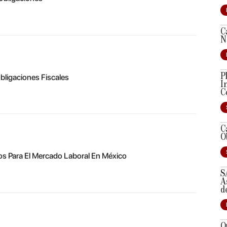
C
N
P
bligaciones Fiscales
I
C
C
O
os Para El Mercado Laboral En México
S
A
d
O