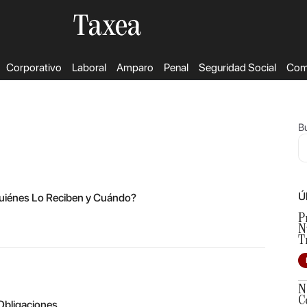
Corporativo
Laboral
Amparo
Penal
Seguridad Social
Come
Bu
Ú
¿Quiénes Lo Reciben y Cuándo?
P
N
T
N
C
Obligaciones