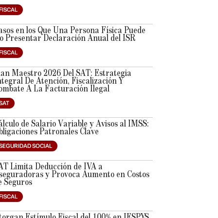
FISCAL
asos en los Que Una Persona Física Puede
o Presentar Declaración Anual del ISR
FISCAL
lan Maestro 2026 Del SAT: Estrategia
ntegral De Atención, Fiscalización Y
ombate A La Facturación Ilegal
SAT
álculo de Salario Variable y Avisos al IMSS:
bligaciones Patronales Clave
SEGURIDAD SOCIAL
AT Limita Deducción de IVA a
seguradoras y Provoca Aumento en Costos
e Seguros
FISCAL
torgan Estímulo Fiscal del 100% en IESPYS