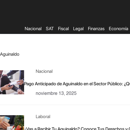
Saltar
al
contenido
Nacional
SAT
Fiscal
Legal
Finanzas
Economía
Aguinaldo
Nacional
Pago Anticipado de Aguinaldo en el Sector Público: 
noviembre 13, 2025
Laboral
¿Vas a Recibir Tu Aguinaldo? Conoce Tus Derechos y 