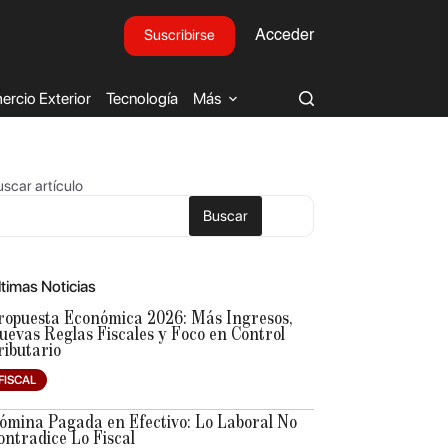
Suscribirse
Acceder
rcio Exterior
Tecnología
Más
scar artículo
Buscar
ltimas Noticias
ropuesta Económica 2026: Más Ingresos,
uevas Reglas Fiscales y Foco en Control
ributario
FISCAL
ómina Pagada en Efectivo: Lo Laboral No
ontradice Lo Fiscal