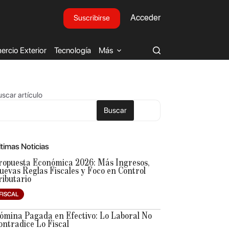
Suscribirse
Acceder
rcio Exterior
Tecnología
Más
scar artículo
Buscar
ltimas Noticias
ropuesta Económica 2026: Más Ingresos,
uevas Reglas Fiscales y Foco en Control
ributario
FISCAL
ómina Pagada en Efectivo: Lo Laboral No
ontradice Lo Fiscal