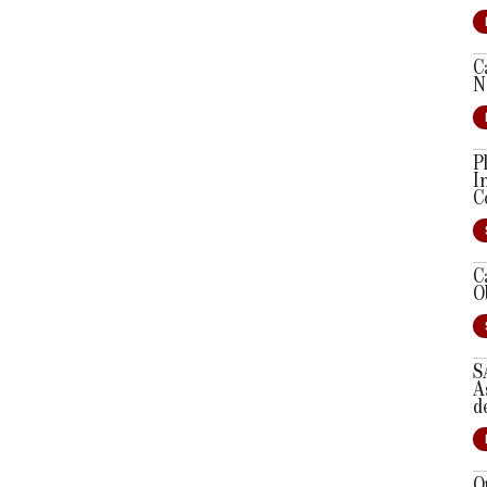
C
N
P
I
C
C
O
S
A
d
O