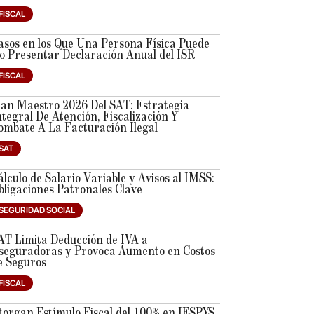
FISCAL
asos en los Que Una Persona Física Puede
o Presentar Declaración Anual del ISR
FISCAL
lan Maestro 2026 Del SAT: Estrategia
ntegral De Atención, Fiscalización Y
ombate A La Facturación Ilegal
SAT
álculo de Salario Variable y Avisos al IMSS:
bligaciones Patronales Clave
SEGURIDAD SOCIAL
AT Limita Deducción de IVA a
seguradoras y Provoca Aumento en Costos
e Seguros
FISCAL
torgan Estímulo Fiscal del 100% en IESPYS