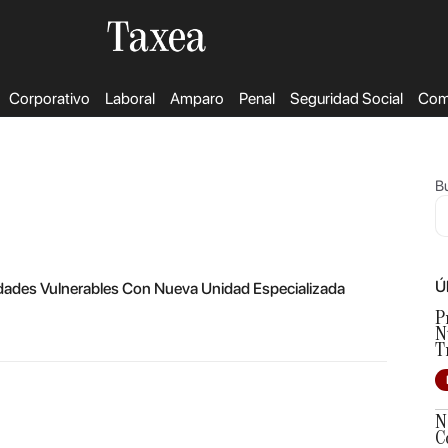
Corporativo
Laboral
Amparo
Penal
Seguridad Social
Come
Bu
Ú
idades Vulnerables Con Nueva Unidad Especializada
P
N
T
N
C