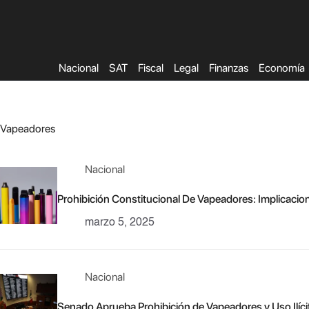
Saltar
al
contenido
Nacional
SAT
Fiscal
Legal
Finanzas
Economía
Vapeadores
Nacional
Prohibición Constitucional De Vapeadores: Implicacio
marzo 5, 2025
Nacional
Senado Aprueba Prohibición de Vapeadores y Uso Ilíci