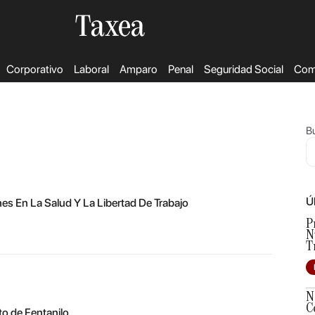
Corporativo
Laboral
Amparo
Penal
Seguridad Social
Come
Bu
Ú
nes En La Salud Y La Libertad De Trabajo
P
N
T
N
C
to de Fentanilo