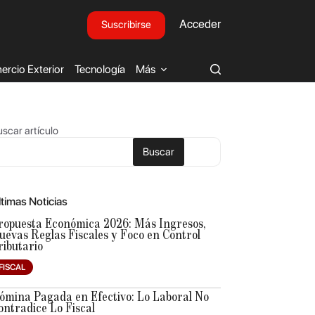
Suscribirse
Acceder
rcio Exterior
Tecnología
Más
scar artículo
Buscar
ltimas Noticias
ropuesta Económica 2026: Más Ingresos,
uevas Reglas Fiscales y Foco en Control
ributario
FISCAL
ómina Pagada en Efectivo: Lo Laboral No
ontradice Lo Fiscal