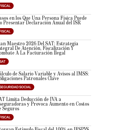
FISCAL
asos en los Que Una Persona Física Puede
o Presentar Declaración Anual del ISR
FISCAL
lan Maestro 2026 Del SAT: Estrategia
ntegral De Atención, Fiscalización Y
ombate A La Facturación Ilegal
SAT
álculo de Salario Variable y Avisos al IMSS:
bligaciones Patronales Clave
SEGURIDAD SOCIAL
AT Limita Deducción de IVA a
seguradoras y Provoca Aumento en Costos
e Seguros
FISCAL
torgan Estímulo Fiscal del 100% en IESPYS