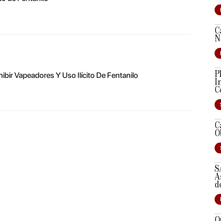
C
N
P
bir Vapeadores Y Uso Ilícito De Fentanilo
I
C
C
O
S
A
d
O