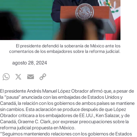
El presidente defendió la soberanía de México ante los
comentarios de los embajadores sobre la reforma judicial.
agosto 28, 2024
W
X
E
C
h
m
o
El presidente Andrés Manuel López Obrador afirmó que, a pesar de
at
ail
p
la “pausa” anunciada con las embajadas de Estados Unidos y
Canadá, la relación con los gobiernos de ambos países se mantiene
s
y
sin cambios. Esta aclaración se produce después de que López
A
Li
Obrador criticara a los embajadores de EE.UU., Ken Salazar, y de
Canadá, Graeme C. Clark, por expresar preocupaciones sobre la
p
n
reforma judicial propuesta en México.
p
k
“Seguimos manteniendo relaciones con los gobiernos de Estados