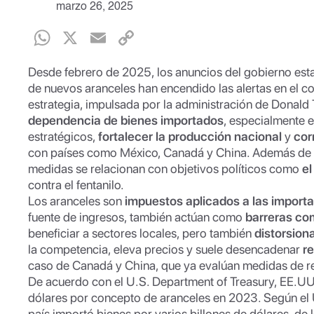
marzo 26, 2025
W
X
E
C
h
m
o
Desde febrero de 2025, los anuncios del gobierno est
at
ail
p
de nuevos aranceles han encendido las alertas en el co
s
y
estrategia, impulsada por la administración de Donald
dependencia de bienes importados
, especialmente 
A
Li
estratégicos,
fortalecer la producción nacional
y
cor
p
n
con países como México, Canadá y China. Además de s
medidas se relacionan con objetivos políticos como
p
k
el
contra el fentanilo.
Los aranceles son
impuestos aplicados a las import
fuente de ingresos, también actúan como
barreras co
beneficiar a sectores locales, pero también
distorsion
la competencia, eleva precios y suele desencadenar
r
caso de Canadá y China, que ya evalúan medidas de re
De acuerdo con el U.S. Department of Treasury, EE.UU
dólares por concepto de aranceles en 2023. Según el 
país importó bienes por varios billones de dólares, de