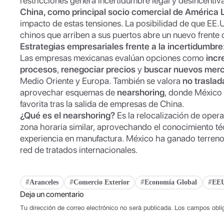
restricciones genera incertidumbre legal y desincentiva
China, como principal socio comercial de América 
impacto de estas tensiones. La posibilidad de que EE
chinos que arriben a sus puertos abre un nuevo frente 
Estrategias empresariales frente a la incertidumbre
Las empresas mexicanas evalúan opciones como
incr
procesos
,
renegociar precios
y
buscar nuevos mer
Medio Oriente y Europa. También se valora
no traslad
aprovechar esquemas de
nearshoring
, donde México
favorita tras la salida de empresas de China.
¿Qué es el nearshoring?
Es la relocalización de oper
zona horaria similar, aprovechando el conocimiento téc
experiencia en manufactura. México ha ganado terreno
red de tratados internacionales.
Aranceles
Comercio Exterior
Economía Global
EE
#
#
#
#
Deja un comentario
Tu dirección de correo electrónico no será publicada.
Los campos obli