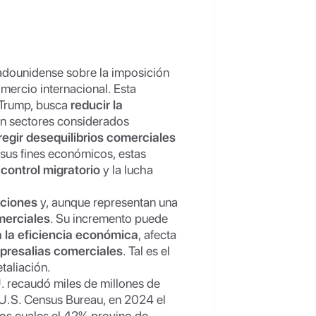
adounidense sobre la imposición
mercio internacional. Esta
 Trump, busca
reducir la
en sectores considerados
regir desequilibrios comerciales
us fines económicos, estas
 control migratorio
y la lucha
aciones
y, aunque representan una
merciales
. Su incremento puede
a la eficiencia económica
, afecta
epresalias comerciales
. Tal es el
taliación.
. recaudó miles de millones de
U.S. Census Bureau, en 2024 el
 los cuales el 42% provino de