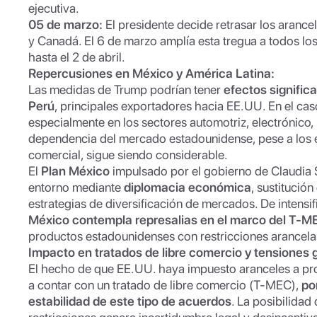
ejecutiva.
05 de marzo:
El presidente decide retrasar los aranc
y Canadá. El 6 de marzo amplía esta tregua a todos lo
hasta el 2 de abril.
Repercusiones en México y América Latina:
Las medidas de Trump podrían tener
efectos signific
Perú
, principales exportadores hacia EE.UU. En el cas
especialmente en los sectores automotriz, electrónico,
dependencia del mercado estadounidense, pese a los e
comercial, sigue siendo considerable.
El
Plan México
impulsado por el gobierno de Claudia 
entorno mediante
diplomacia económica
, sustitució
estrategias de diversificación de mercados. De intensifi
México contempla represalias en el marco del T-M
productos estadounidenses con restricciones arancelar
Impacto en tratados de libre comercio y tensiones 
El hecho de que EE.UU. haya impuesto aranceles a p
a contar con un tratado de libre comercio (T-MEC),
po
estabilidad de este tipo de acuerdos
. La posibilida