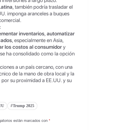
 inversiones a largo plazo.
Latina
, también podría trasladar el
.UU. imponga aranceles a buques
comercial.
:
ementar inventarios
,
automatizar
cados
, especialmente en Asia,
ar los costos al consumidor
y
 se ha consolidado como la opción
aciones a un país cercano, con una
nico de la mano de obra local y la
 por su proximidad a EE.UU. y su
UU
Trump 2025
#
gatorios están marcados con
*