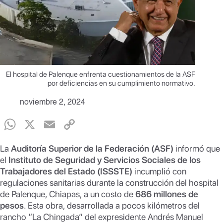
El hospital de Palenque enfrenta cuestionamientos de la ASF
por deficiencias en su cumplimiento normativo.
noviembre 2, 2024
W
X
E
C
h
m
o
La
Auditoría Superior de la Federación (ASF)
informó que
at
ail
p
el
Instituto de Seguridad y Servicios Sociales de los
s
y
Trabajadores del Estado (ISSSTE)
incumplió con
regulaciones sanitarias durante la construcción del hospital
A
Li
de Palenque, Chiapas, a un costo de
686 millones de
p
n
pesos
. Esta obra, desarrollada a pocos kilómetros del
rancho “La Chingada” del expresidente Andrés Manuel
p
k