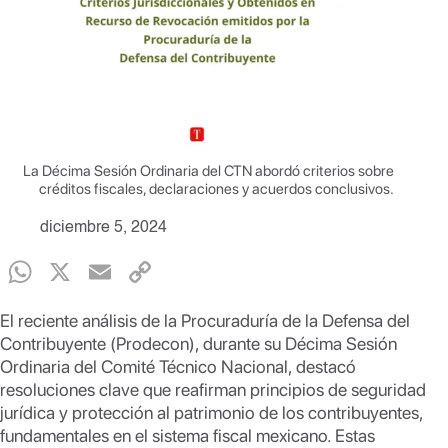
La Décima Sesión Ordinaria del CTN abordó criterios sobre
créditos fiscales, declaraciones y acuerdos conclusivos.
diciembre 5, 2024
W
X
E
C
h
m
o
El reciente análisis de la Procuraduría de la Defensa del
at
ail
p
Contribuyente (Prodecon), durante su Décima Sesión
s
y
Ordinaria del Comité Técnico Nacional, destacó
resoluciones clave que reafirman principios de seguridad
A
Li
jurídica y protección al patrimonio de los contribuyentes,
p
n
fundamentales en el sistema fiscal mexicano. Estas