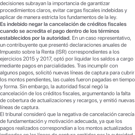
decisiones subrayan la importancia de garantizar
p
k
procedimientos claros, evitar cargas fiscales indebidas y
aplicar de manera estricta los fundamentos de la ley.
Es indebido negar la cancelación de créditos fiscales
cuando se acredita el pago dentro de los términos
establecidos por la autoridad.
En un caso representativo,
un contribuyente que presentó declaraciones anuales de
Impuesto sobre la Renta (ISR) correspondientes a los
ejercicios 2015 y 2017, optó por liquidar los saldos a cargo
mediante pagos en parcialidades. Tras incumplir con
algunos pagos, solicitó nuevas líneas de captura para cubrir
los montos pendientes, las cuales fueron pagadas en tiempo
y forma. Sin embargo, la autoridad fiscal negó la
cancelación de los créditos fiscales, argumentando la falta
de cobertura de actualizaciones y recargos, y emitió nuevas
líneas de captura.
El tribunal consideró que la negativa de cancelación carecía
de fundamentación y motivación adecuada, ya que los
pagos realizados correspondían a los montos actualizados
indicados en las líneas de captura emitidas por la autoridad.