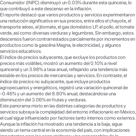
p
n
Consumidor (INPC) disminuyó un 0.03% durante esta quincena, lo
p
k
que contribuyó a este descenso en la inflación.
El reporte destacó que varios productos y servicios experimentaron
una reducción significativa en sus precios, entre ellos el chayote, el
transporte aéreo, el jitomate, el gas doméstico LP, el pollo, el tomate
verde, así como diversas verduras y legumbres. Sin embargo, estos
descensos fueron contrarrestados parcialmente por incrementos en
productos como la gasolina Magna, la electricidad, y algunos
servicios educativos.
El índice de precios subyacente, que excluye los productos con
precios más volátiles, mostró un aumento del 0.10% a nivel
quincenal y un 3.98% a tasa anual, reflejando una tendencia más
estable en los precios de mercancías y servicios. En contraste, el
índice de precios no subyacente, que incluye productos
agropecuarios y energéticos, registró una variación quincenal de
-0.46% y un aumento del 8.80% anual, destacándose una
disminución del 3.06% en frutas y verduras.
Este panorama mixto en las distintas categorías de productos y
servicios subraya la complejidad del entorno inflacionario en México,
el cual sigue influenciado por factores tanto internos como externos.
Aunque la inflación ha mostrado una tendencia a la baja, sigue
siendo un tema central en la economía del país, con implicaciones