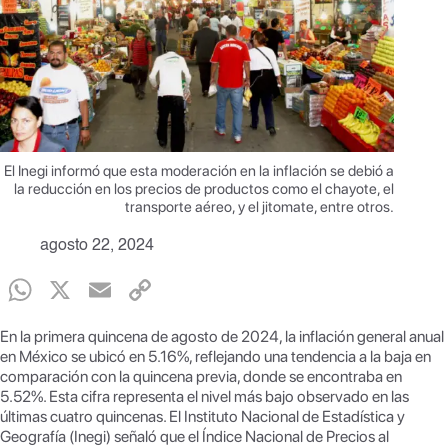
El Inegi informó que esta moderación en la inflación se debió a
la reducción en los precios de productos como el chayote, el
transporte aéreo, y el jitomate, entre otros.
agosto 22, 2024
W
X
E
C
h
m
o
En la primera quincena de agosto de 2024, la inflación general anual
at
ail
p
en México se ubicó en 5.16%, reflejando una tendencia a la baja en
comparación con la quincena previa, donde se encontraba en
s
y
5.52%. Esta cifra representa el nivel más bajo observado en las
A
Li
últimas cuatro quincenas. El Instituto Nacional de Estadística y
Geografía (Inegi) señaló que el Índice Nacional de Precios al