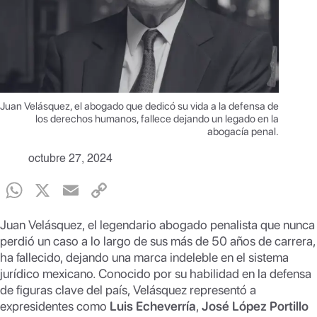
Juan Velásquez, el abogado que dedicó su vida a la defensa de
los derechos humanos, fallece dejando un legado en la
abogacía penal.
octubre 27, 2024
W
X
E
C
h
m
o
Juan Velásquez, el legendario abogado penalista que nunca
at
ail
p
perdió un caso a lo largo de sus más de 50 años de carrera,
s
y
ha fallecido, dejando una marca indeleble en el sistema
jurídico mexicano. Conocido por su habilidad en la defensa
A
Li
de figuras clave del país, Velásquez representó a
p
n
expresidentes como
Luis Echeverría
,
José López Portillo