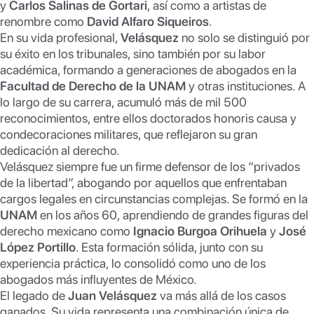
y
Carlos Salinas de Gortari
p
k
, así como a artistas de
renombre como
David Alfaro Siqueiros
.
En su vida profesional,
Velásquez
no solo se distinguió por
su éxito en los tribunales, sino también por su labor
académica, formando a generaciones de abogados en la
Facultad de Derecho de la UNAM
y otras instituciones. A
lo largo de su carrera, acumuló más de mil 500
reconocimientos, entre ellos doctorados honoris causa y
condecoraciones militares, que reflejaron su gran
dedicación al derecho.
Velásquez siempre fue un firme defensor de los “privados
de la libertad”, abogando por aquellos que enfrentaban
cargos legales en circunstancias complejas. Se formó en la
UNAM
en los años 60, aprendiendo de grandes figuras del
derecho mexicano como
Ignacio Burgoa Orihuela
y
José
López Portillo
. Esta formación sólida, junto con su
experiencia práctica, lo consolidó como uno de los
abogados más influyentes de México.
El legado de
Juan Velásquez
va más allá de los casos
ganados. Su vida representa una combinación única de