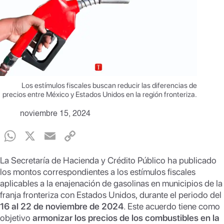
Los estímulos fiscales buscan reducir las diferencias de
precios entre México y Estados Unidos en la región fronteriza.
noviembre 15, 2024
W
X
E
C
h
m
o
La Secretaría de Hacienda y Crédito Público ha publicado
at
ail
p
los montos correspondientes a los estímulos fiscales
s
y
aplicables a la enajenación de gasolinas en municipios de la
franja fronteriza con Estados Unidos, durante el periodo del
A
Li
16 al 22 de noviembre de 2024
. Este acuerdo tiene como
p
n
objetivo
armonizar los precios de los combustibles en la