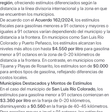
región
p
, ofreciendo estímulos diferenciados según la
k
distancia a la línea divisoria internacional y la zona en que
se encuentren los municipios.
De acuerdo con el
Acuerdo 162/2024
, los estímulos
fiscales para gasolinas menores a 91 octanos y mayores o
iguales a 91 octanos varían dependiendo del municipio y la
distancia a la frontera. En municipios como San Luis Río
Colorado y Puerto Peñasco, los estímulos alcanzan los
niveles más altos con hasta
$4.550 por litro
para gasolina
menor a 91 octanos en la zona de 0-20 kilómetros de
distancia a la frontera. En contraste, en municipios como
Tijuana y Playas de Rosarito, los estímulos son de
$0.000
para ambos tipos de gasolina, reflejando diferencias de
costos locales.
Municipios Destacados y Montos de Estímulos
En el caso del municipio de
San Luis Río Colorado
, los
estímulos para gasolina menor a 91 octanos comienzan en
$3.360 por litro
en la franja de 0-20 kilómetros,
disminuyendo a
$0.560
en la franja de 40-45 kilómetros.
Para gasolina mayor o igual a 91 octanos, los estímulos