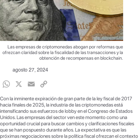
Las empresas de criptomonedas abogan por reformas que
ofrezcan claridad sobre la fiscalidad de las transacciones y la
obtención de recompensas en blockchain.
agosto 27, 2024
W
X
E
C
h
m
o
Con la inminente expiración de gran parte de la ley fiscal de 2017
at
ail
p
hacia finales de 2025, la industria de las criptomonedas está
intensificando sus esfuerzos de lobby en el Congreso de Estados
s
y
Unidos. Las empresas del sector ven este momento como una
A
Li
oportunidad crucial para buscar cambios y clarificaciones fiscales
que se han pospuesto durante años. La expectativa es que las
p
n
próximas negociaciones sobre la política fiscal ofrezcan el contexto