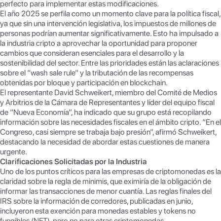
p
k
perfecto para implementar estas modificaciones.
El año 2025 se perfila como un momento clave para la política fiscal,
ya que sin una intervención legislativa, los impuestos de millones de
personas podrían aumentar significativamente. Esto ha impulsado a
la industria cripto a aprovechar la oportunidad para proponer
cambios que consideran esenciales para el desarrollo y la
sostenibilidad del sector. Entre las prioridades están las aclaraciones
sobre el “wash sale rule” y la tributación de las recompensas
obtenidas por bloque y participación en blockchain.
El representante David Schweikert, miembro del Comité de Medios
y Arbitrios de la Cámara de Representantes y líder del equipo fiscal
de “Nueva Economía”, ha indicado que su grupo está recopilando
información sobre las necesidades fiscales en el ámbito cripto. “En el
Congreso, casi siempre se trabaja bajo presión”, afirmó Schweikert,
destacando la necesidad de abordar estas cuestiones de manera
urgente.
Clarificaciones Solicitadas por la Industria
Uno de los puntos críticos para las empresas de criptomonedas es la
claridad sobre la regla de minimis, que eximiría de la obligación de
informar las transacciones de menor cuantía. Las reglas finales del
IRS sobre la información de corredores, publicadas en junio,
incluyeron esta exención para monedas estables y tokens no
fungibles (NFT), pero no para otras criptomonedas.