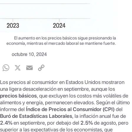
El aumento en los precios básicos sigue presionando la
economía, mientras el mercado laboral se mantiene fuerte.
octubre 10, 2024
W
X
E
C
h
m
o
Los precios al consumidor en Estados Unidos mostraron
at
ail
p
una ligera desaceleración en septiembre, aunque los
s
y
precios básicos
, que excluyen los costos más volátiles de
alimentos y energía, permanecen elevados. Según el último
A
Li
informe del
Índice de Precios al Consumidor (CPI)
del
p
n
Buró de Estadísticas Laborales
, la inflación anual fue de
2.4%
p
en septiembre, por debajo del
k
2.5%
de agosto, pero
superior a las expectativas de los economistas, que