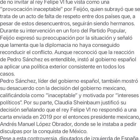
p
n
de no invitar al rey Felipe VI fue vista como una
“provocación inaceptable” por Feijóo, quien subrayó que se
p
k
trata de un acto de falta de respeto entre dos países que, a
pesar de estos desencuentros, seguirán siendo hermanos.
Durante su intervención en un foro del Partido Popular,
Feijóo expresó su preocupación por la situación y señaló
que lamenta que la diplomacia no haya conseguido
reconducir el conflicto. Aunque reconoció que la reacción
de Pedro Sánchez es entendible, instó al gobierno español
a aplicar una política exterior consistente en todos los
casos.
Pedro Sánchez, líder del gobierno español, también mostró
su desacuerdo con la decisión del gobierno mexicano,
calificándola como “inaceptable” y motivada por “intereses
políticos”. Por su parte, Claudia Sheinbaum justificó su
decisión señalando que el rey Felipe VI no respondió a una
carta enviada en 2019 por el entonces presidente mexicano,
Andrés Manuel López Obrador, donde se le instaba a pedir
disculpas por la conquista de México.
Pese a esta controversia, diputados de izquierda de España,