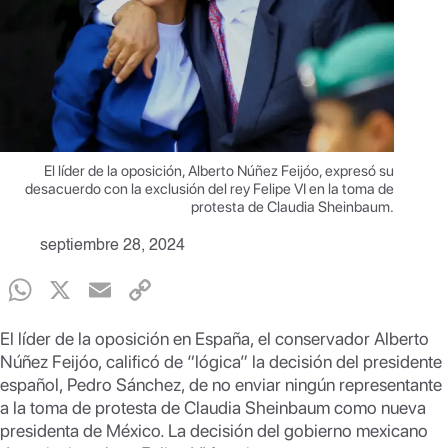
El líder de la oposición, Alberto Núñez Feijóo, expresó su
desacuerdo con la exclusión del rey Felipe VI en la toma de
protesta de Claudia Sheinbaum.
septiembre 28, 2024
W
X
E
C
h
m
o
El líder de la oposición en España, el conservador Alberto
at
ail
p
Núñez Feijóo, calificó de “lógica” la decisión del presidente
s
y
español, Pedro Sánchez, de no enviar ningún representante
a la toma de protesta de Claudia Sheinbaum como nueva
A
Li
presidenta de México. La decisión del gobierno mexicano