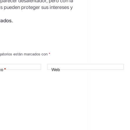
parecer desalentador, pero con la
s pueden proteger sus intereses y
vados.
gatorios están marcados con
*
co
*
Web