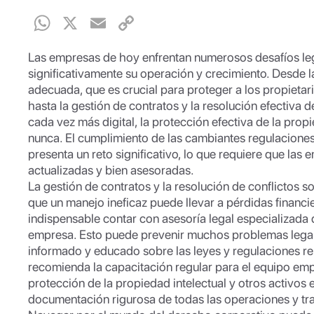
W
X
E
C
h
m
o
Las empresas de hoy enfrentan numerosos desafíos le
at
ail
p
significativamente su operación y crecimiento. Desde la
s
y
adecuada, que es crucial para proteger a los propietari
hasta la gestión de contratos y la resolución efectiva
A
Li
cada vez más digital, la protección efectiva de la prop
p
n
nunca. El cumplimiento de las cambiantes regulacion
presenta un reto significativo, lo que requiere que la
p
k
actualizadas y bien asesoradas.
La gestión de contratos y la resolución de conflictos 
que un manejo ineficaz puede llevar a pérdidas financi
indispensable contar con asesoría legal especializada 
empresa. Esto puede prevenir muchos problemas legale
informado y educado sobre las leyes y regulaciones rel
recomienda la capacitación regular para el equipo empr
protección de la propiedad intelectual y otros activos 
documentación rigurosa de todas las operaciones y tr