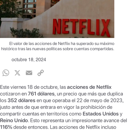
El valor de las acciones de Netflix ha superado su máximo
histórico tras las nuevas políticas sobre cuentas compartidas.
octubre 18, 2024
W
X
E
C
h
m
o
Este viernes 18 de octubre, las
acciones de Netflix
at
ail
p
cotizaron en
761 dólares
, un precio que más que duplica
s
y
los
352 dólares
en que operaba el 22 de mayo de 2023,
justo antes de que entrara en vigor la prohibición de
A
Li
compartir cuentas en territorios como
Estados Unidos
y
p
n
Reino Unido
. Esto representa un impresionante avance del
116%
p
desde entonces. Las acciones de Netflix incluso
k