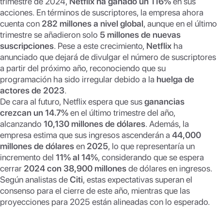
trimestre de 2024,
Netflix ha ganado un 116%
en sus
acciones. En términos de suscriptores, la empresa ahora
cuenta con
282 millones a nivel global
, aunque en el último
trimestre se añadieron solo
5 millones de nuevas
suscripciones
. Pese a este crecimiento,
Netflix
ha
anunciado que dejará de divulgar el número de suscriptores
a partir del próximo año, reconociendo que su
programación ha sido irregular debido a la
huelga de
actores de 2023
.
De cara al futuro, Netflix espera que sus
ganancias
crezcan un 14.7%
en el último trimestre del año,
alcanzando
10,130 millones de dólares
. Además, la
empresa estima que sus ingresos ascenderán a
44,000
millones de dólares
en
2025
, lo que representaría un
incremento del
11% al 14%
, considerando que se espera
cerrar
2024 con 38,900 millones
de dólares en ingresos.
Según analistas de
Citi
, estas expectativas superan el
consenso para el cierre de este año, mientras que las
proyecciones para 2025 están alineadas con lo esperado.