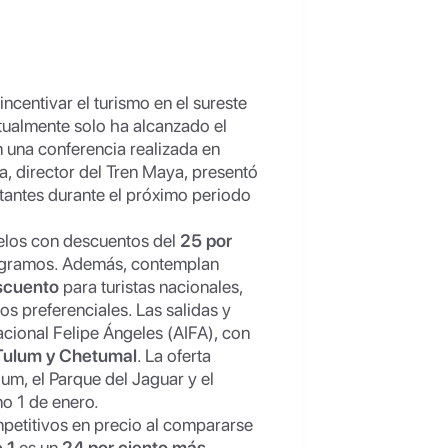
ncentivar el turismo en el sureste
ctualmente solo ha alcanzado el
n una conferencia realizada en
a, director del Tren Maya, presentó
tantes durante el próximo periodo
uelos con descuentos del
25 por
ilogramos. Además, contemplan
escuento
para turistas nacionales,
os preferenciales. Las salidas y
acional Felipe Ángeles (AIFA), con
Tulum y Chetumal
. La oferta
lum, el Parque del Jaguar y el
o 1 de enero.
mpetitivos en precio al compararse
 1
es un
24 por ciento más