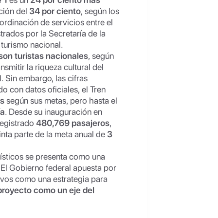
ción del
34 por ciento
, según los
oordinación de servicios entre el
rados por la Secretaría de la
 turismo nacional.
son turistas nacionales
, según
nsmitir la riqueza cultural del
. Sin embargo, las cifras
o con datos oficiales, el Tren
os
según sus metas, pero hasta el
ía
. Desde su inauguración en
registrado
480,769 pasajeros
,
inta parte de la meta anual de
3
rísticos se presenta como una
 El Gobierno federal apuesta por
ivos como una estrategia para
l proyecto como un eje del