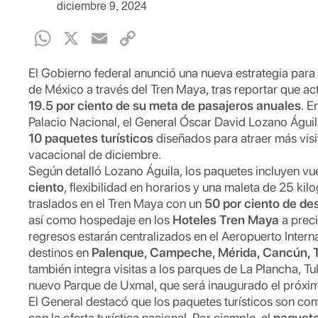
diciembre 9, 2024
W
X
E
C
h
m
o
El Gobierno federal anunció una nueva estrategia para i
at
ail
p
de México a través del Tren Maya, tras reportar que a
s
y
19.5 por ciento de su meta de pasajeros anuales
. E
Palacio Nacional, el General Óscar David Lozano Águil
A
Li
10 paquetes turísticos
diseñados para atraer más visi
p
n
vacacional de diciembre.
Según detalló Lozano Águila, los paquetes incluyen v
p
k
ciento
, flexibilidad en horarios y una maleta de 25 k
traslados en el Tren Maya con un
50 por ciento de d
así como hospedaje en los
Hoteles Tren Maya
a preci
regresos estarán centralizados en el Aeropuerto Intern
destinos en
Palenque, Campeche, Mérida, Cancún, 
también integra visitas a los parques de La Plancha, Tu
nuevo Parque de Uxmal, que será inaugurado el próxim
El General destacó que los paquetes turísticos son co
con la oferta turística nacional. Por ejemplo, el
paquete