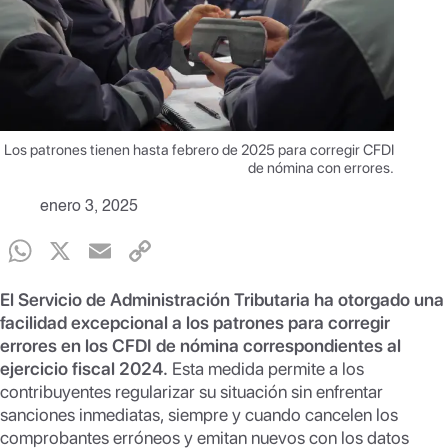
Los patrones tienen hasta febrero de 2025 para corregir CFDI
de nómina con errores.
enero 3, 2025
W
X
E
C
h
m
o
El Servicio de Administración Tributaria ha otorgado una
at
ail
p
facilidad excepcional a los patrones para corregir
s
y
errores en los CFDI de nómina correspondientes al
ejercicio fiscal 2024.
Esta medida permite a los
A
Li
contribuyentes regularizar su situación sin enfrentar
p
n
sanciones inmediatas, siempre y cuando cancelen los
comprobantes erróneos y emitan nuevos con los datos
p
k