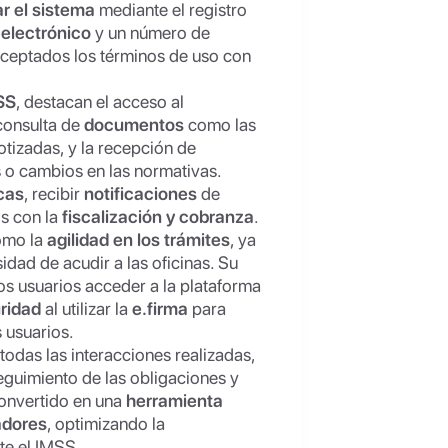
ar el sistema
mediante el registro
 electrónico
y un número de
aceptados los términos de uso con
SS
, destacan el acceso al
consulta de
documentos
como las
tizadas, y la recepción de
 o cambios en las normativas.
cas
, recibir
notificaciones
de
os con la
fiscalización y cobranza
.
omo la
agilidad en los trámites
, ya
idad de acudir a las oficinas. Su
los usuarios acceder a la plataforma
ridad
al utilizar la
e.firma
para
s usuarios.
 todas las interacciones realizadas,
seguimiento de las obligaciones y
convertido en una
herramienta
adores
, optimizando la
te el IMSS.