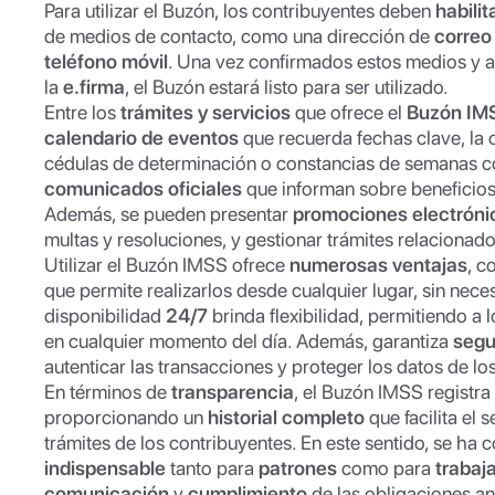
Para utilizar el Buzón, los contribuyentes deben
habilit
de medios de contacto, como una dirección de
correo
teléfono móvil
. Una vez confirmados estos medios y 
la
e.firma
, el Buzón estará listo para ser utilizado.
Entre los
trámites y servicios
que ofrece el
Buzón IM
calendario de eventos
que recuerda fechas clave, la 
cédulas de determinación o constancias de semanas co
comunicados oficiales
que informan sobre beneficios
Además, se pueden presentar
promociones electróni
multas y resoluciones, y gestionar trámites relacionad
Utilizar el Buzón IMSS ofrece
numerosas ventajas
, c
que permite realizarlos desde cualquier lugar, sin neces
disponibilidad
24/7
brinda flexibilidad, permitiendo a 
en cualquier momento del día. Además, garantiza
segu
autenticar las transacciones y proteger los datos de lo
En términos de
transparencia
, el Buzón IMSS registra
proporcionando un
historial completo
que facilita el 
trámites de los contribuyentes. En este sentido, se ha 
indispensable
tanto para
patrones
como para
trabaj
comunicación
y
cumplimiento
de las obligaciones an