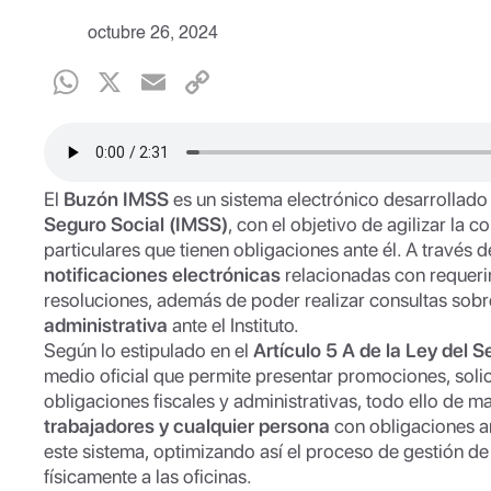
octubre 26, 2024
W
X
E
C
h
m
o
at
ail
p
s
y
El
Buzón IMSS
es un sistema electrónico desarrollado
A
Li
Seguro Social (IMSS)
, con el objetivo de agilizar la c
particulares que tienen obligaciones ante él. A través d
p
n
notificaciones electrónicas
relacionadas con requerim
p
k
resoluciones, además de poder realizar consultas sobr
administrativa
ante el Instituto.
Según lo estipulado en el
Artículo 5 A de la Ley del S
medio oficial que permite presentar promociones, solic
obligaciones fiscales y administrativas, todo ello de 
trabajadores y cualquier persona
con obligaciones a
este sistema, optimizando así el proceso de gestión de
físicamente a las oficinas.