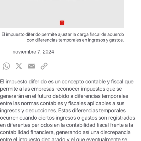
El impuesto diferido permite ajustar la carga fiscal de acuerdo
con diferencias temporales en ingresos y gastos.
noviembre 7, 2024
W
X
E
C
h
m
o
El impuesto diferido es un concepto contable y fiscal que
at
ail
p
permite a las empresas reconocer impuestos que se
s
y
generarán en el futuro debido a diferencias temporales
entre las normas contables y fiscales aplicables a sus
A
Li
ingresos y deducciones. Estas diferencias temporales
p
n
ocurren cuando ciertos ingresos o gastos son registrados
en diferentes periodos en la contabilidad fiscal frente a la
p
k
contabilidad financiera, generando así una discrepancia
entre el impuesto declarado y el que eventualmente se