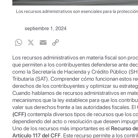
Los recursos administrativos son esenciales para la protecció
septiembre 1, 2024
W
X
E
C
h
m
o
Los recursos administrativos en materia fiscal son pro
at
ail
p
que permiten a los contribuyentes defenderse ante deci
s
y
como la Secretaría de Hacienda y Crédito Público (SH
Tributaria (SAT). Comprender cómo funcionan estos rec
A
Li
derechos de los contribuyentes y optimizar su estrategi
p
n
Cuando hablamos de recursos administrativos en materi
mecanismos que la ley establece para que los contrib
p
k
valer sus derechos frente a las autoridades fiscales. El
(CFF)
contempla diversos tipos de recursos que los c
dependiendo del acto o resolución que deseen impugn
Uno de los recursos más importantes es el
Recurso d
Artículo 117 del CFF
. Este recurso permite a los cont