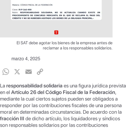
El SAT debe agotar los bienes de la empresa antes de
reclamar a los responsables solidarios.
marzo 4, 2025
W
X
E
C
h
m
o
La
responsabilidad solidaria
es una figura jurídica prevista
at
ail
p
en el
Artículo 26 del Código Fiscal de la Federación
,
s
y
mediante la cual ciertos sujetos pueden ser obligados a
responder por las contribuciones fiscales de una persona
A
Li
moral en determinadas circunstancias. De acuerdo con la
p
n
fracción III
de dicho artículo, los liquidadores y síndicos
son responsables solidarios por las contribuciones
p
k