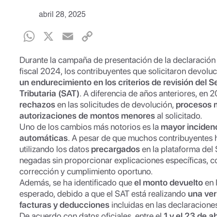
abril 28, 2025
W
X
E
C
h
m
o
Durante la campaña de presentación de la declaración 
at
ail
p
fiscal 2024, los contribuyentes que solicitaron devol
s
y
un endurecimiento en los criterios de revisión del S
Tributaria (SAT)
. A diferencia de años anteriores, en
A
Li
rechazos
en las solicitudes de devolución,
procesos 
p
n
autorizaciones de montos menores
al solicitado.
Uno de los cambios más notorios es la
p
k
mayor inciden
automáticas
. A pesar de que muchos contribuyentes 
utilizando los datos
precargados
en la plataforma del 
negadas sin proporcionar explicaciones específicas, c
corrección y cumplimiento oportuno.
Además, se ha identificado que
el monto devuelto
en 
esperado, debido a que el SAT está realizando
una ver
facturas y deducciones
incluidas en las declaracione
De acuerdo con datos oficiales, entre el
1 y el 23 de a