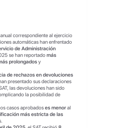
anual correspondiente al ejercicio
uciones automáticas han enfrentado
ervicio de Administración
 2025 se han reportado
más
más prolongados
y
cia de rechazos en devoluciones
han presentado sus declaraciones
SAT, las devoluciones han sido
omplicando la posibilidad de
los casos aprobados
es menor
al
ificación más estricta de las
s.
bril de 2025
, el SAT recibió
8