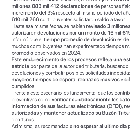
millones 083 mil 412 declaraciones
de personas físi
incremento del 9%
respecto al mismo periodo del año 
610 mil 266
contribuyentes solicitaron saldo a favor.
Hasta esa misma fecha, se habían
revisado 3 millone
autorizaron
devoluciones por un monto de 16 mil 61
informó que el
tiempo promedio de devolución
es de
muchos contribuyentes han experimentado tiempos
m
promedio
observados en 2024.
Este endurecimiento de los procesos refleja una est
estricta
por parte de la autoridad tributaria, buscando r
devoluciones y combatir posibles solicitudes indebida
mayores tiempos de espera
,
rechazos masivos
y
di
cumplidos.
Frente a este escenario, es fundamental que los contr
preventivas como
verificar cuidadosamente los dat
información de sus facturas electrónicas (CFDI)
,
re
autorizadas
y
mantener actualizado su Buzón Tribu
oportunas.
Asimismo, es recomendable
no esperar al último día 