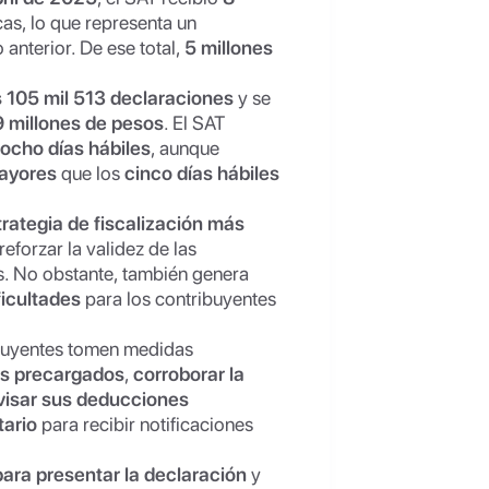
cas, lo que representa un
anterior. De ese total,
5 millones
s 105 mil 513 declaraciones
y se
9 millones de pesos
. El SAT
ocho días hábiles
, aunque
ayores
que los
cinco días hábiles
rategia de fiscalización más
eforzar la validez de las
s. No obstante, también genera
ficultades
para los contribuyentes
ibuyentes tomen medidas
os precargados
,
corroborar la
visar sus deducciones
tario
para recibir notificaciones
para presentar la declaración
y