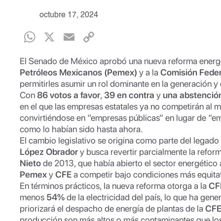
octubre 17, 2024
W
X
E
C
h
m
o
El Senado de México aprobó una nueva reforma energé
at
ail
p
Petróleos Mexicanos (Pemex)
y a la
Comisión Federa
s
y
permitirles asumir un rol dominante en la generación y
Con
86 votos a favor
,
39 en contra
y
una abstenció
A
Li
en el que las empresas estatales ya no competirán al m
p
n
convirtiéndose en “empresas públicas” en lugar de “em
como lo habían sido hasta ahora.
p
k
El cambio legislativo se origina como parte del legado
López Obrador
y busca revertir parcialmente la refor
Nieto
de 2013, que había abierto el sector energético a
Pemex
y
CFE
a competir bajo condiciones más equitat
En términos prácticos, la nueva reforma otorga a la
CF
menos
54%
de la electricidad del país, lo que ha gen
priorizará el despacho de energía de plantas de la
CF
producción son más altos o más contaminantes que los