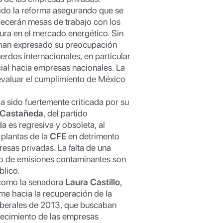
dido la reforma asegurando que se
blecerán mesas de trabajo con los
utura en el mercado energético. Sin
 han expresado su preocupación
erdos internacionales, en particular
cial hacia empresas nacionales. La
evaluar el cumplimiento de México
a sido fuertemente criticada por su
 Castañeda
, del partido
a es regresiva y obsoleta, al
plantas de la
CFE
en detrimento
esas privadas. La falta de una
nto de emisiones contaminantes son
blico.
, como la senadora
Laura Castillo
,
rme hacia la recuperación de la
oliberales de 2013, que buscaban
talecimiento de las empresas