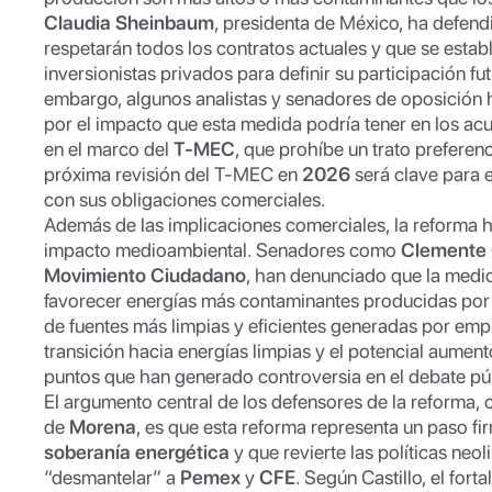
Claudia Sheinbaum
, presidenta de México, ha defen
respetarán todos los contratos actuales y que se esta
inversionistas privados para definir su participación f
embargo, algunos analistas y senadores de oposición
por el impacto que esta medida podría tener en los acu
en el marco del
T-MEC
, que prohíbe un trato preferen
próxima revisión del T-MEC en
2026
será clave para 
con sus obligaciones comerciales.
Además de las implicaciones comerciales, la reforma h
impacto medioambiental. Senadores como
Clemente
Movimiento Ciudadano
, han denunciado que la medid
favorecer energías más contaminantes producidas por 
de fuentes más limpias y eficientes generadas por empr
transición hacia energías limpias y el potencial aume
puntos que han generado controversia en el debate pú
El argumento central de los defensores de la reforma
de
Morena
, es que esta reforma representa un paso fi
soberanía energética
y que revierte las políticas ne
“desmantelar” a
Pemex
y
CFE
. Según Castillo, el for