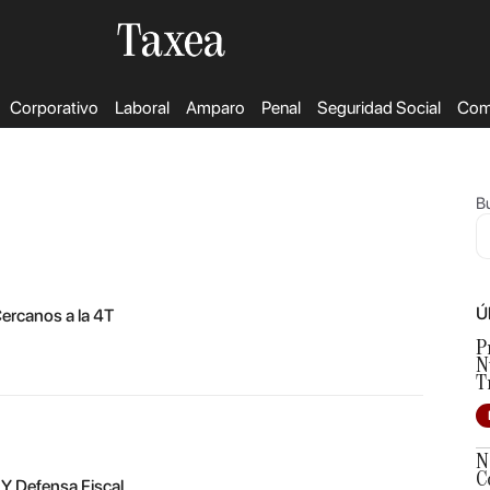
Corporativo
Laboral
Amparo
Penal
Seguridad Social
Come
Bu
Ú
ercanos a la 4T
P
N
T
N
C
Y Defensa Fiscal