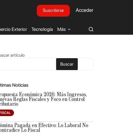
Suscribirse
Acceder
rcio Exterior
Tecnología
Más
scar artículo
Buscar
ltimas Noticias
ropuesta Económica 2026: Más Ingresos,
uevas Reglas Fiscales y Foco en Control
ributario
FISCAL
ómina Pagada en Efectivo: Lo Laboral No
ontradice Lo Fiscal