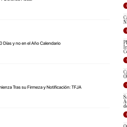
C
N
P
 Días y no en el Año Calendario
I
C
C
O
ienza Tras su Firmeza y Notificación: TFJA
S
A
d
O