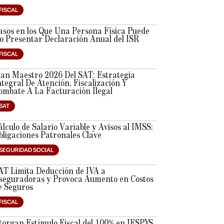
FISCAL
asos en los Que Una Persona Física Puede
o Presentar Declaración Anual del ISR
FISCAL
lan Maestro 2026 Del SAT: Estrategia
ntegral De Atención, Fiscalización Y
ombate A La Facturación Ilegal
SAT
álculo de Salario Variable y Avisos al IMSS:
bligaciones Patronales Clave
SEGURIDAD SOCIAL
AT Limita Deducción de IVA a
seguradoras y Provoca Aumento en Costos
e Seguros
FISCAL
torgan Estímulo Fiscal del 100% en IESPYS