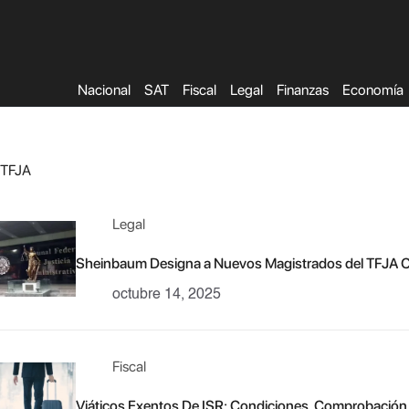
Saltar
al
contenido
Nacional
SAT
Fiscal
Legal
Finanzas
Economía
TFJA
Legal
Sheinbaum Designa a Nuevos Magistrados del TFJA C
octubre 14, 2025
Fiscal
Viáticos Exentos De ISR: Condiciones, Comprobación 