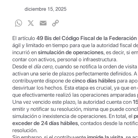
diciembre 15, 2025
W
X
E
C
h
m
o
El artículo
49 Bis del Código Fiscal de la Federación
at
ail
p
ágil y limitado en tiempo para que la autoridad fiscal d
s
y
incurrió en
simulación de operaciones
, es decir, si 
contar con activos, personal o infraestructura.
A
Li
Desde el
día cero
, cuando se notifica la orden de visita 
p
n
activan una serie de plazos perfectamente definidos. A 
contribuyente dispone de
p
k
cinco días hábiles
para apor
desvirtuar los hechos. Esta etapa es crucial, ya que e
que efectivamente realizó las operaciones amparadas 
Una vez vencido este plazo, la autoridad cuenta con
15
emitir y notificar su resolución, misma que puede concl
simulación o inexistencia de operaciones. En total, el
p
exceder de 24 días hábiles
, contados desde la notific
resolución.
Sin embargo, si el contribuyente
impide la visita
, se a