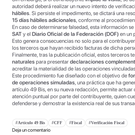
autoridad deberá realizar un nuevo intento de verificac
hábiles
. Si persiste el impedimento, se dictará una re
15 días hábiles adicionales
, conforme al procedimien
En caso de determinarse falsedad, esta información se 
SAT
y el
Diario Oficial de la Federación (DOF)
en un 
Esto genera consecuencias no solo para el contribuyen
los terceros que hayan recibido facturas de dicha pers
Finalmente, tras la publicación oficial, estos terceros 
naturales
para presentar
declaraciones complement
acreditar la materialidad de las operaciones vinculada
Este procedimiento fue diseñado con el objetivo de
fo
de operaciones simuladas
, una práctica que ha gener
artículo 49 Bis, en su nueva redacción, permite actuar
atención puntual por parte del contribuyente, quien c
defenderse y demostrar la existencia real de sus trans
Artículo 49 Bis
CFF
Fiscal
Verificación Fiscal
#
#
#
#
Deja un comentario