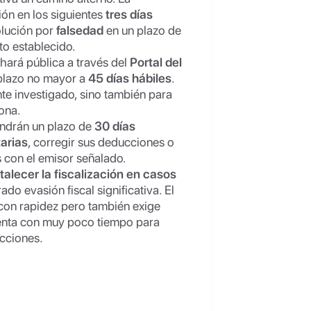
ión en los siguientes
tres días
solución por
falsedad
en un plazo de
to establecido.
hará pública a través del
Portal del
plazo no mayor a
45 días hábiles
.
te investigado, sino también para
ona.
tendrán un plazo de
30 días
arias
, corregir sus deducciones o
s con el emisor señalado.
rtalecer la fiscalización en casos
ado evasión fiscal significativa. El
 con rapidez pero también exige
uenta con muy poco tiempo para
acciones.