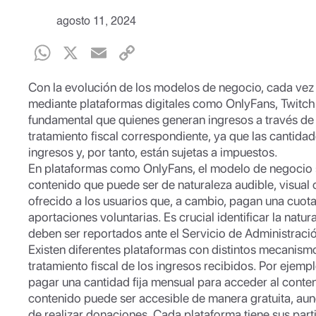
agosto 11, 2024
W
X
E
C
h
m
o
Con la evolución de los modelos de negocio, cada vez
at
ail
p
mediante plataformas digitales como OnlyFans, Twitch, 
s
y
fundamental que quienes generan ingresos a través d
tratamiento fiscal correspondiente, ya que las cantid
A
Li
ingresos y, por tanto, están sujetas a impuestos.
p
n
En plataformas como OnlyFans, el modelo de negocio s
contenido que puede ser de naturaleza audible, visual 
p
k
ofrecido a los usuarios que, a cambio, pagan una cuot
aportaciones voluntarias. Es crucial identificar la nat
deben ser reportados ante el Servicio de Administració
Existen diferentes plataformas con distintos mecanismo
tratamiento fiscal de los ingresos recibidos. Por ejemp
pagar una cantidad fija mensual para acceder al conteni
contenido puede ser accesible de manera gratuita, aun
de realizar donaciones. Cada plataforma tiene sus partic