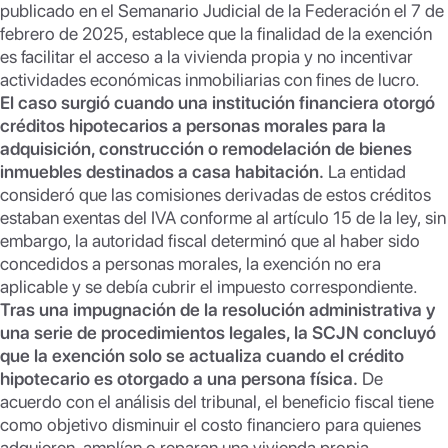
publicado en el Semanario Judicial de la Federación el 7 de
p
k
febrero de 2025, establece que la finalidad de la exención
es facilitar el acceso a la vivienda propia y no incentivar
actividades económicas inmobiliarias con fines de lucro.
El caso surgió cuando una institución financiera otorgó
créditos hipotecarios a personas morales para la
adquisición, construcción o remodelación de bienes
inmuebles destinados a casa habitación.
La entidad
consideró que las comisiones derivadas de estos créditos
estaban exentas del IVA conforme al artículo 15 de la ley, sin
embargo, la autoridad fiscal determinó que al haber sido
concedidos a personas morales, la exención no era
aplicable y se debía cubrir el impuesto correspondiente.
Tras una impugnación de la resolución administrativa y
una serie de procedimientos legales, la SCJN concluyó
que la exención solo se actualiza cuando el crédito
hipotecario es otorgado a una persona física.
De
acuerdo con el análisis del tribunal, el beneficio fiscal tiene
como objetivo disminuir el costo financiero para quienes
adquieren, amplían o reparan una vivienda propia,