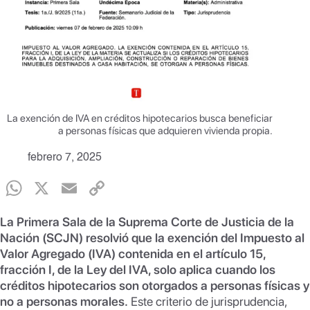
La exención de IVA en créditos hipotecarios busca beneficiar
a personas físicas que adquieren vivienda propia.
febrero 7, 2025
W
X
E
C
h
m
o
La Primera Sala de la Suprema Corte de Justicia de la
at
ail
p
Nación (SCJN) resolvió que la exención del Impuesto al
s
y
Valor Agregado (IVA) contenida en el artículo 15,
fracción I, de la Ley del IVA, solo aplica cuando los
A
Li
créditos hipotecarios son otorgados a personas físicas y
p
n
no a personas morales.
Este criterio de jurisprudencia,